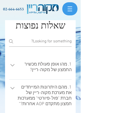
02-664-6653
שאלות נפוצות
1. מהו אופן פעולת מכשיר
החמצון של מקוה-ריין?
מערכות מקוה-ריין מיישמות תהליך
טיפול חדשני הידוע בשם "חימצון
1. מהם היתרונות המייחדים
את מערכת מקוה-ריין של
מתקדם" (Advanced Oxidation
חברת "פול-פיורטי" ממערכות
Processes - AOP). בתהליך זה נוצרים
חמצון מתקדם AOP אחרות?"
רדיקלים אשר מסוגלים לשפר איכות
מים על ידי פירוק מהיר של חומר