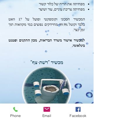
מפחיתה את הריח של כלור קשור
מפחיתה צריבת עיניים, עור ושיער
המכשיר חסכוני וקומפקטי ופועל על 17 וואט
בלבד וקוטל 99.9% מחיידקים נפוצים במי מקוואות תוך
זמן קצר.
למכשיר אישור משרד הבריאות, מכון התקנים ופטנט
בינלאומי.
מכשיר "רשת-צף"
Phone
Email
Facebook
כתוצאה מפעילות טכנלוגיית חמצון מתקדם של מקוה-ריין,
החומר האורגני המומס (תאי עור, שומנים וכדו') וחיידקים